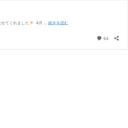
元
見せてくれました
4月 …
続きを読む
気
い
コメント
64
っ
ぱ
い