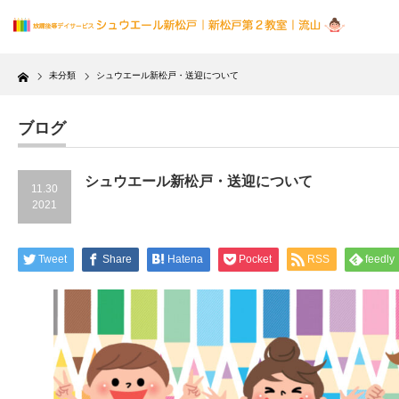
Home
未分類
シュウエール新松戸・送迎について
ブログ
シュウエール新松戸・送迎について
11.30
2021
Tweet
Share
Hatena
Pocket
RSS
feedly