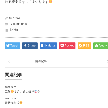
れる様支援をしてまいります
sc-4493
77 comments
未分類
Tweet
Share
Hatena
Pocket
RSS
feedly
前の記事
関連記事
2022.5.25
工作
５月、鯉のぼり
②
2023.3.13
賞状授与式