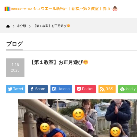
Home
未分類
【第１教室】お正月遊び
ブログ
【第１教室】お正月遊び
1.16
2023
Tweet
Share
Hatena
Pocket
RSS
feedly