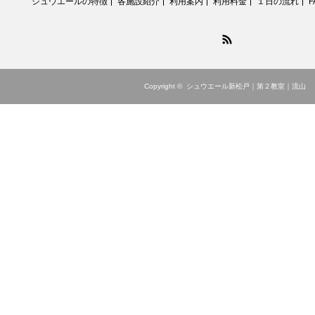
シュウエールの特徴
各施設紹介
利用案内
利用料金
１日の流れ
F
RSS
Copyright ©
シュウエール新松戸｜第２教室｜流山